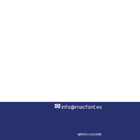
Buscar en la web
Síguenos
✆
+34 972 218 825
✉︎
info@macfont.es