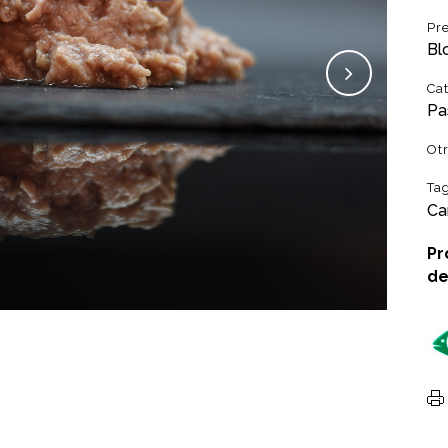
Pr
Bl
Ca
Pa
Ot
Ta
Ca
Pr
de