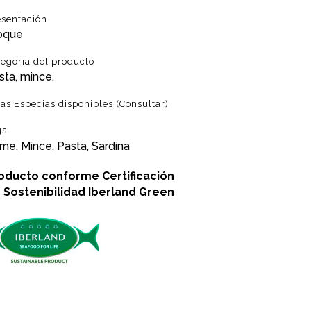
esentación
oque
tegoria del producto
sta, mince,
ras Especias disponibles (Consultar)
gs
rne, Mince, Pasta, Sardina
oducto conforme
Certificación
 Sostenibilidad
Iberland Green