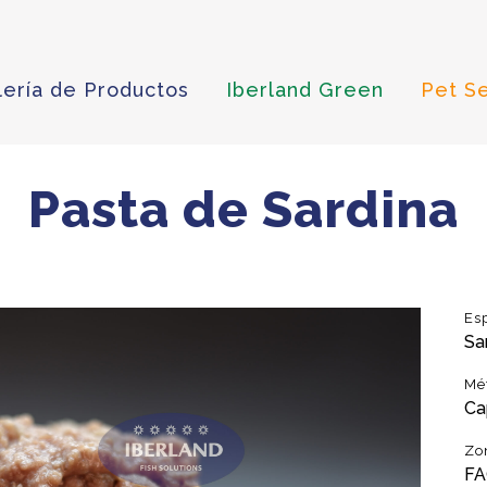
lería de Productos
Iberland Green
Pet S
Pasta de Sardina
Es
Sa
Mé
Ca
Zo
FA