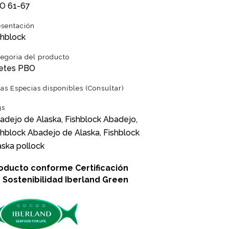
O 61-67
esentación
shblock
tegoria del producto
letes PBO
ras Especias disponibles (Consultar)
gs
adejo de Alaska, Fishblock Abadejo,
shblock Abadejo de Alaska, Fishblock
aska pollock
oducto conforme
Certificación
 Sostenibilidad
Iberland Green