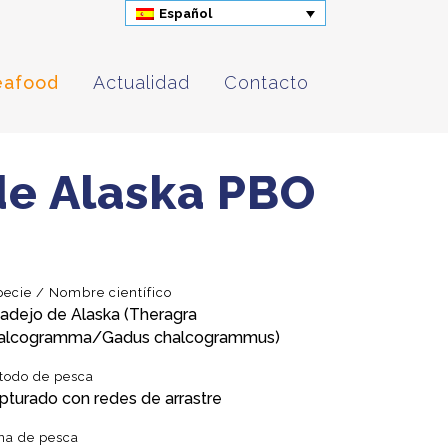
Español
eafood
Actualidad
Contacto
de Alaska PBO
pecie / Nombre científico
adejo de Alaska (Theragra
alcogramma/Gadus chalcogrammus)
todo de pesca
pturado con redes de arrastre
na de pesca