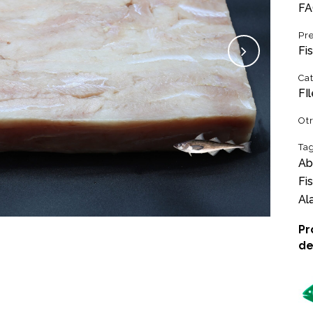
FA
Pr
Fi
Ca
FI
Ot
Ta
Ab
Fi
Al
Pr
de