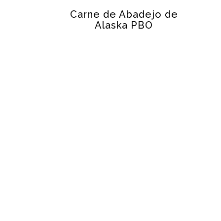
Carne de Abadejo de
Alaska PBO
ABADEJO DE ALASKA
Inicio
Sea
Fish Solutions empresa
Crit
Empresa
Mar
Internacionalitzación
Ase