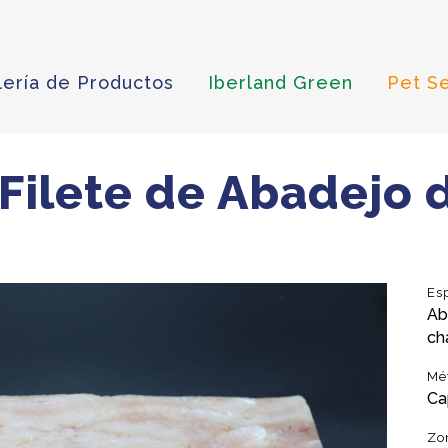
lería de Productos
Iberland Green
Pet S
 Filete de Abadejo 
Es
Ab
ch
Mé
Ca
Zo